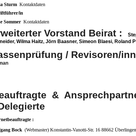
ja Sturm
Kontaktdaten
iftführer/in
ke Sommer
Kontaktdaten
rweiterter Vorstand
Beirat :
Ste
neider, Wilma Haitz, Jörn Baasner,
Simeon Blaesi, Roland 
assenprüfung / Revisoren/in
man
eauftragte & Ansprechpartn
Delegierte
rnetbeauftragte :
fgang Bock
(Webmaster) Konstantin-Vanotti-Str. 16 88662 Überlinge