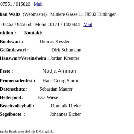
: 07551 / 915820
Mail
han Waltz
(Webmaster) Mittlere Gasse 11 78532 Tuttlingen
 : 07462 / 945654
Mobil : 0171 / 1400444
Mail
ktion : Kontakt:
Bootswart :
Thomas Kessler
Geländewart :
Dirk Schumann
Hauswart/Vereinsheim :
Jordan Kreutter
Nadja Amman
F
este :
Promenadenfest :
Hans Georg
Sturm
Datenschutz :
Sebastian Maurer
Helferpool :
Eva Wiese
Beachvolleyball :
Dominik Dreier
Segelboote
: Johannes Eicher
en der Beauftragten sind mit E-Mail gelinkt !