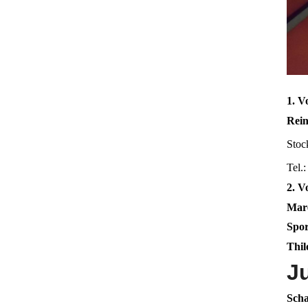
1. V
Rein
Stoc
Te
2. V
Mar
Spo
Thi
J
Scha