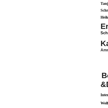
Tan
Schr
Hei
E
Sch
K
Am
B
&
Inte
Wol