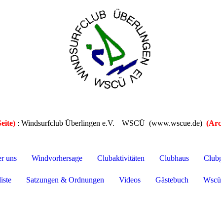
eite)
: Windsurfclub Überlingen e.V.
WSCÜ (www.wscue.de)
(Arc
er uns
Windvorhersage
Clubaktivitäten
Clubhaus
Club
iste
Satzungen & Ordnungen
Videos
Gästebuch
Wscü