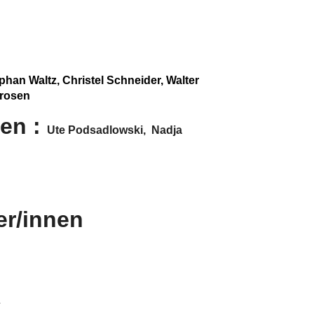
phan Waltz, Christel Schneider, Walter
Prosen
nen :
Ute Podsadlowski, Nadja
er/innen
n