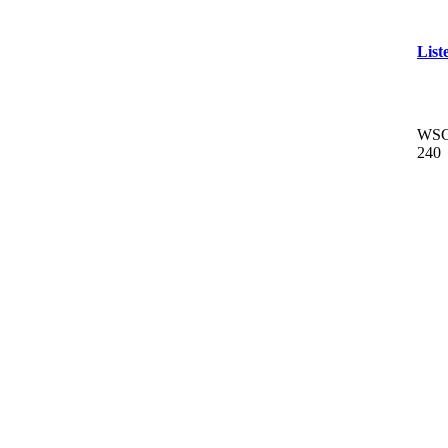
List
WSCÜ
240 
Date