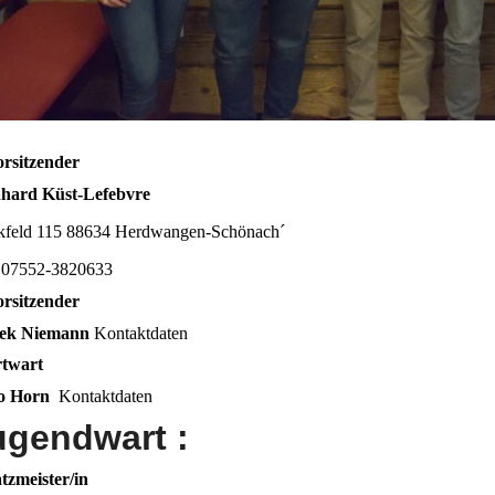
orsitzender
hard Küst-Lefebvre
kfeld 115 88634 Herdwangen-Schönach´
l.: 07552-3820633
orsitzender
ek Niemann
Kontaktdaten
rtwart
lo Horn
Kontaktdaten
ugendwart :
tzmeister/in