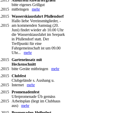
5.2015
Ansurfen/Anwärtergrilen
bitte eigenes Grillgut
5.2015
mitbringen
mehr
6.2015
Wasserskiausfahrt Pfullendorf
Hallo liebe Vereinsmitglieder, -
6.2015
am kommenden Samstag (20.
Juni) findet wieder ab 10.00 Uhr
die Wasserskiausfahrt im Seepark
in Pfullendorf statt. Der
Treffpunkt für eine
Fahrgemeinschaft ist um 09.00
Uhr...
mehr
6.2015
Garteneinsatz mit
Heckenschnitt
6.2015
bitte Geräte mitbringen
mehr
7.2015
Clubfest
Clubgelände s. Aushang u.
7.2015
Internet
mehr
7.2015
Promenadenfest
Uferpromenade Üb gemäss
7.2015
Arbeitsplan (liegt im Clubhaus
aus)
mehr
8.2015
Promenaden-Helferfest