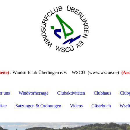
eite)
: Windsurfclub Überlingen e.V.
WSCÜ (www.wscue.de)
(Arc
er uns
Windvorhersage
Clubaktivitäten
Clubhaus
Club
iste
Satzungen & Ordnungen
Videos
Gästebuch
Wscü