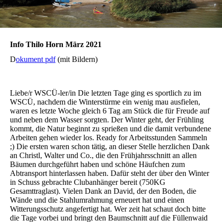
Info Thilo Horn März 2021
D
okument pdf
(mit Bildern)
Liebe/r WSCÜ-ler/in Die letzten Tage ging es sportlich zu im
WSCÜ, nachdem die Winterstürme ein wenig mau ausfielen,
waren es letzte Woche gleich 6 Tag am Stück die für Freude auf
und neben dem Wasser sorgten. Der Winter geht, der Frühling
kommt, die Natur beginnt zu sprießen und die damit verbundene
Arbeiten gehen wieder los. Ready for Arbeitsstunden Sammeln
;) Die ersten waren schon tätig, an dieser Stelle herzlichen Dank
an Christl, Walter und Co., die den Frühjahrsschnitt an allen
Bäumen durchgeführt haben und schöne Häufchen zum
Abtransport hinterlassen haben. Dafür steht der über den Winter
in Schuss gebrachte Clubanhänger bereit (750KG
Gesamttraglast). Vielen Dank an David, der den Boden, die
Wände und die Stahlumrahmung erneuert hat und einen
Witterungsschutz angefertigt hat. Wer zeit hat schaut doch bitte
die Tage vorbei und bringt den Baumschnitt auf die Füllenwaid