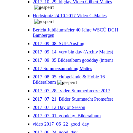
2017_10_29_bigday Video Gilbert Mattes
Herbstputz 24.10.2017 Video G.Mattes
Bericht Jubiläumsfeier 40 Jahre WSCÜ DGH
Bambergen
2017_09_08_SUP-Ausflug
2017_09_14_very big day (Archiv Mattes)
2017_09_05 Bilderalbum goodday (intern)
2017 Sommersammlung Mattes
2017_08_05_clubgelände & Hobie 16
Bilderalbum
2017_07_28_ video Summerbreeze 2017
2017_07_21_Bilder Sturmnacht Promefest
2017_07_12 Day of Season
2017_07_01_goodday_Bilderalbum
video 2017_06_22_good_day_
2017_06_24_good_day