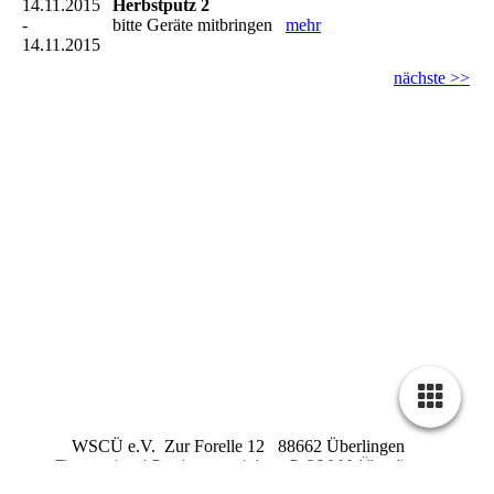
14.11.2015
Herbstputz 2
-
bitte Geräte mitbringen
mehr
14.11.2015
nächste >>
WSCÜ e.V. Zur Forelle 12 88662 Überlingen
Firmensitz / Registergericht : D 88662 Überlingen
Registernummer : VR 240
Steuernummer : 87018 /