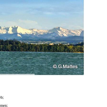
eb;
emen;