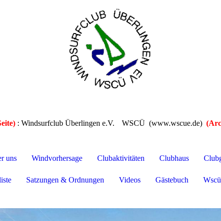
eite)
: Windsurfclub Überlingen e.V.
WSCÜ (www.wscue.de)
(Arc
er uns
Windvorhersage
Clubaktivitäten
Clubhaus
Club
iste
Satzungen & Ordnungen
Videos
Gästebuch
Wscü