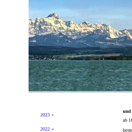
und 
2023
ab 1
07_05_2023 goodday Bildersammlung
2022
best