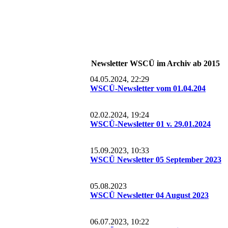
Video Wintersturm 03/2019
2018_08_17_Gewitterwind
2017_09_14_very big day (Archiv Mattes)
day of season I
2018_04_14_ Frühjahrsputz
2017_09_05 Bilderalbum goodday (intern)
2015 07 11 Goodday
2017 Sommersammlung Mattes
2015 07 08 Bigday mit Surfkurs
Newsletter WSCÜ im Archiv ab 2015
2017_08_05_clubgelände & Hobie 16 Bilderalbum
Clubfest 2015
04.05.2024, 22:29
WSCÜ-Newsletter vom 01.04.204
2017_07_28_ video Summerbreeze 2017
2015 06 20 Wasserskiausfahrt
02.02.2024, 19:24
2017_07_21_Bilder Sturmnacht Promefest
WSCÜ-Newsletter 01 v. 29.01.2024
2017_07_12 Day of Season
15.09.2023, 10:33
WSCÜ Newsletter 05 September 2023
2017_07_01_goodday_Bilderalbum
05.08.2023
video 2017_06_22_good_day_
WSCÜ Newsletter 04 August 2023
2017_06_24_good_day
06.07.2023, 10:22