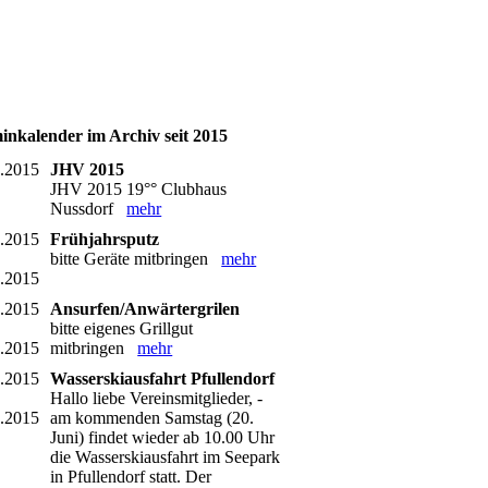
inkalender im Archiv seit 2015
3.2015
JHV 2015
JHV 2015 19°° Clubhaus
Nussdorf
mehr
4.2015
Frühjahrsputz
bitte Geräte mitbringen
mehr
4.2015
5.2015
Ansurfen/Anwärtergrilen
bitte eigenes Grillgut
5.2015
mitbringen
mehr
6.2015
Wasserskiausfahrt Pfullendorf
Hallo liebe Vereinsmitglieder, -
6.2015
am kommenden Samstag (20.
Juni) findet wieder ab 10.00 Uhr
die Wasserskiausfahrt im Seepark
in Pfullendorf statt. Der