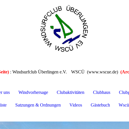
eite)
: Windsurfclub Überlingen e.V.
WSCÜ (www.wscue.de)
(Arc
er uns
Windvorhersage
Clubaktivitäten
Clubhaus
Club
iste
Satzungen & Ordnungen
Videos
Gästebuch
Wscü