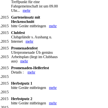
Treffpunkt für eine
Fahrgemeinschaft ist um 09.00
Uhr...
mehr
6.2015
Garteneinsatz mit
Heckenschnitt
6.2015
bitte Geräte mitbringen
mehr
7.2015
Clubfest
Clubgelände s. Aushang u.
7.2015
Internet
mehr
7.2015
Promenadenfest
Uferpromenade Üb gemäss
7.2015
Arbeitsplan (liegt im Clubhaus
aus)
mehr
8.2015
Promenaden-Helferfest
Details :
mehr
8.2015
0.2015
Herbstputz 1
bitte Geräte mitbringen
mehr
0.2015
.2015
Herbstputz 2
bitte Geräte mitbringen
mehr
.2015