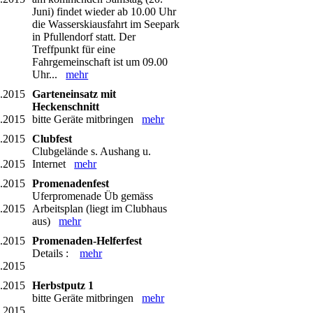
Juni) findet wieder ab 10.00 Uhr
die Wasserskiausfahrt im Seepark
in Pfullendorf statt. Der
Treffpunkt für eine
Fahrgemeinschaft ist um 09.00
Uhr...
mehr
6.2015
Garteneinsatz mit
Heckenschnitt
6.2015
bitte Geräte mitbringen
mehr
7.2015
Clubfest
Clubgelände s. Aushang u.
7.2015
Internet
mehr
7.2015
Promenadenfest
Uferpromenade Üb gemäss
7.2015
Arbeitsplan (liegt im Clubhaus
aus)
mehr
8.2015
Promenaden-Helferfest
Details :
mehr
8.2015
0.2015
Herbstputz 1
bitte Geräte mitbringen
mehr
0.2015