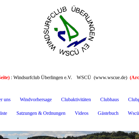
eite)
: Windsurfclub Überlingen e.V.
WSCÜ (www.wscue.de)
(Arc
er uns
Windvorhersage
Clubaktivitäten
Clubhaus
Club
iste
Satzungen & Ordnungen
Videos
Gästebuch
Wscü