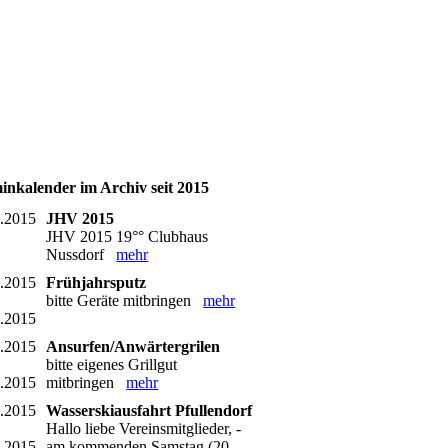
inkalender im Archiv seit 2015
3.2015
JHV 2015
JHV 2015 19°° Clubhaus
Nussdorf
mehr
4.2015
Frühjahrsputz
bitte Geräte mitbringen
mehr
4.2015
5.2015
Ansurfen/Anwärtergrilen
bitte eigenes Grillgut
5.2015
mitbringen
mehr
6.2015
Wasserskiausfahrt Pfullendorf
Hallo liebe Vereinsmitglieder, -
6.2015
am kommenden Samstag (20.