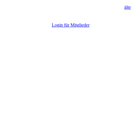
ält
L
ogin für Mitglieder