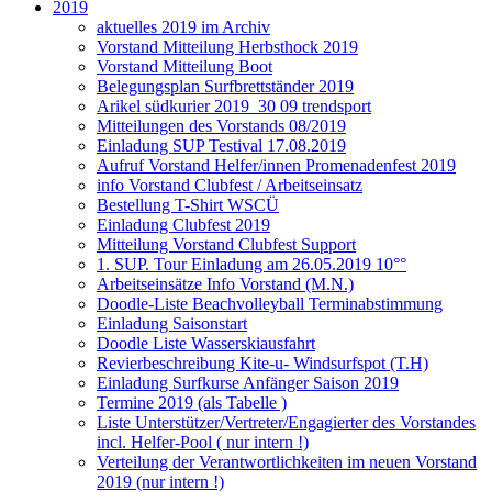
2019
aktuelles 2019 im Archiv
Vorstand Mitteilung Herbsthock 2019
Vorstand Mitteilung Boot
Belegungsplan Surfbrettständer 2019
Arikel südkurier 2019_30 09 trendsport
Mitteilungen des Vorstands 08/2019
Einladung SUP Testival 17.08.2019
Aufruf Vorstand Helfer/innen Promenadenfest 2019
info Vorstand Clubfest / Arbeitseinsatz
Bestellung T-Shirt WSCÜ
Einladung Clubfest 2019
Mitteilung Vorstand Clubfest Support
1. SUP. Tour Einladung am 26.05.2019 10°°
Arbeitseinsätze Info Vorstand (M.N.)
Doodle-Liste Beachvolleyball Terminabstimmung
Einladung Saisonstart
Doodle Liste Wasserskiausfahrt
Revierbeschreibung Kite-u- Windsurfspot (T.H)
Einladung Surfkurse Anfänger Saison 2019
Termine 2019 (als Tabelle )
Liste Unterstützer/Vertreter/Engagierter des Vorstandes
incl. Helfer-Pool ( nur intern !)
Verteilung der Verantwortlichkeiten im neuen Vorstand
2019 (nur intern !)