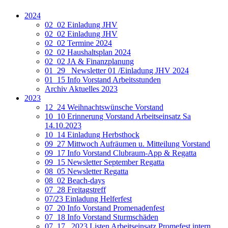
2024
02_02 Einladung JHV
02_02 Einladung JHV
02_02 Termine 2024
02_02 Haushaltsplan 2024
02_02 JA & Finanzplanung
01_29_ Newsletter 01 /Einladung JHV 2024
01_15 Info Vorstand Arbeitsstunden
Archiv Aktuelles 2023
2023
12_24 Weihnachtswünsche Vorstand
10_10 Erinnerung Vorstand Arbeitseinsatz Sa
14.10.2023
10_14 Einladung Herbsthock
09_27 Mittwoch Aufräumen u. Mitteilung Vorstand
09_17 Info Vorstand Clubraum-App & Regatta
09_15 Newsletter September Regatta
08_05 Newsletter Regatta
08_02 Beach-days
07_28 Freitagstreff
07/23 Einladung Helferfest
07_20 Info Vorstand Promenadenfest
07_18 Info Vorstand Sturmschäden
07_17 _2023 Listen Arbeitseinsatz Promefest intern