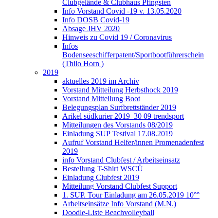
Clubgelände & Clubhaus Pfingsten
Info Vorstand Covid -19 v. 13.05.2020
Info DOSB Covid-19
Absage JHV 2020
Hinweis zu Covid 19 / Coronavirus
Infos
Bodenseeschifferpatent/Sportbootführerschein
(Thilo Horn )
2019
aktuelles 2019 im Archiv
Vorstand Mitteilung Herbsthock 2019
Vorstand Mitteilung Boot
Belegungsplan Surfbrettständer 2019
Arikel südkurier 2019_30 09 trendsport
Mitteilungen des Vorstands 08/2019
Einladung SUP Testival 17.08.2019
Aufruf Vorstand Helfer/innen Promenadenfest
2019
info Vorstand Clubfest / Arbeitseinsatz
Bestellung T-Shirt WSCÜ
Einladung Clubfest 2019
Mitteilung Vorstand Clubfest Support
1. SUP. Tour Einladung am 26.05.2019 10°°
Arbeitseinsätze Info Vorstand (M.N.)
Doodle-Liste Beachvolleyball