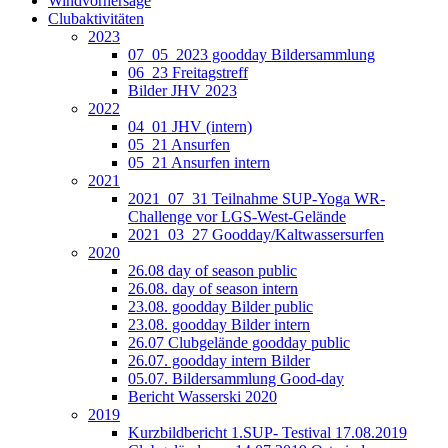
Windvorhersage
Clubaktivitäten
2023
07_05_2023 goodday Bildersammlung
06_23 Freitagstreff
Bilder JHV 2023
2022
04_01 JHV (intern)
05_21 Ansurfen
05_21 Ansurfen intern
2021
2021_07_31 Teilnahme SUP-Yoga WR-
Challenge vor LGS-West-Gelände
2021_03_27 Goodday/Kaltwassersurfen
2020
26.08 day of season public
26.08. day of season intern
23.08. goodday Bilder public
23.08. goodday Bilder intern
26.07 Clubgelände goodday public
26.07. goodday intern Bilder
05.07. Bildersammlung Good-day
Bericht Wasserski 2020
2019
Kurzbildbericht 1.SUP- Testival 17.08.2019