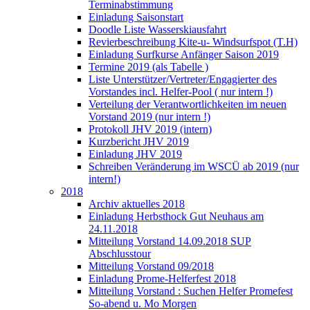
Terminabstimmung
Einladung Saisonstart
Doodle Liste Wasserskiausfahrt
Revierbeschreibung Kite-u- Windsurfspot (T.H)
Einladung Surfkurse Anfänger Saison 2019
Termine 2019 (als Tabelle )
Liste Unterstützer/Vertreter/Engagierter des
Vorstandes incl. Helfer-Pool ( nur intern !)
Verteilung der Verantwortlichkeiten im neuen
Vorstand 2019 (nur intern !)
Protokoll JHV 2019 (intern)
Kurzbericht JHV 2019
Einladung JHV 2019
Schreiben Veränderung im WSCÜ ab 2019 (nur
intern!)
2018
Archiv aktuelles 2018
Einladung Herbsthock Gut Neuhaus am
24.11.2018
Mitteilung Vorstand 14.09.2018 SUP
Abschlusstour
Mitteilung Vorstand 09/2018
Einladung Prome-Helferfest 2018
Mitteilung Vorstand : Suchen Helfer Promefest
So-abend u. Mo Morgen