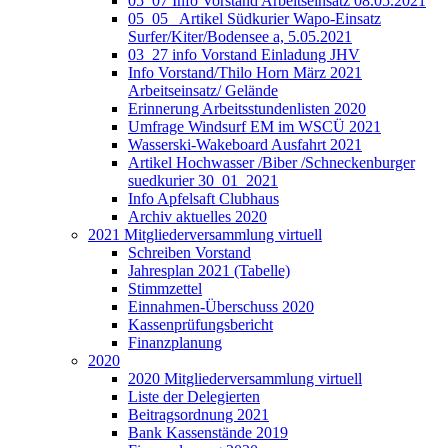
05_07 Info Vorstand Arbeitseinsatz 08.05.2021
05_05_ Artikel Südkurier Wapo-Einsatz
Surfer/Kiter/Bodensee a, 5.05.2021
03_27 info Vorstand Einladung JHV
Info Vorstand/Thilo Horn März 2021
Arbeitseinsatz/ Gelände
Erinnerung Arbeitsstundenlisten 2020
Umfrage Windsurf EM im WSCÜ 2021
Wasserski-Wakeboard Ausfahrt 2021
Artikel Hochwasser /Biber /Schneckenburger
suedkurier 30_01_2021
Info Apfelsaft Clubhaus
Archiv aktuelles 2020
2021 Mitgliederversammlung virtuell
Schreiben Vorstand
Jahresplan 2021 (Tabelle)
Stimmzettel
Einnahmen-Überschuss 2020
Kassenprüfungsbericht
Finanzplanung
2020
2020 Mitgliederversammlung virtuell
Liste der Delegierten
Beitragsordnung 2021
Bank Kassenstände 2019