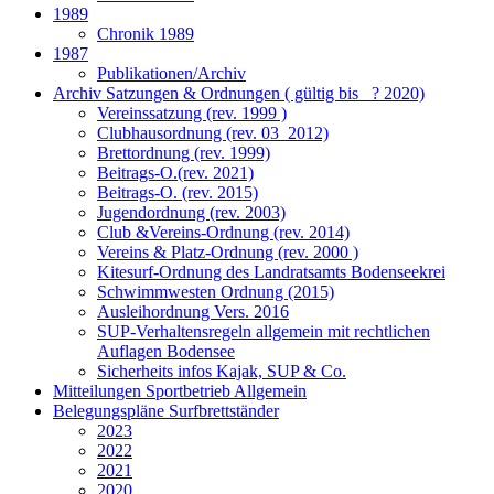
1989
Chronik 1989
1987
Publikationen/Archiv
Archiv Satzungen & Ordnungen ( gültig bis _? 2020)
Vereinssatzung (rev. 1999 )
Clubhausordnung (rev. 03_2012)
Brettordnung (rev. 1999)
Beitrags-O.(rev. 2021)
Beitrags-O. (rev. 2015)
Jugendordnung (rev. 2003)
Club &Vereins-Ordnung (rev. 2014)
Vereins & Platz-Ordnung (rev. 2000 )
Kitesurf-Ordnung des Landratsamts Bodenseekrei
Schwimmwesten Ordnung (2015)
Ausleihordnung Vers. 2016
SUP-Verhaltensregeln allgemein mit rechtlichen
Auflagen Bodensee
Sicherheits infos Kajak, SUP & Co.
Mitteilungen Sportbetrieb Allgemein
Belegungspläne Surfbrettständer
2023
2022
2021
2020