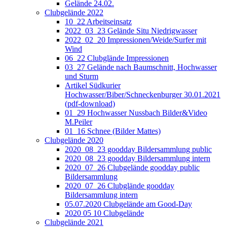
Gelände 24.02.
Clubgelände 2022
10_22 Arbeitseinsatz
2022_03_23 Gelände Situ Niedrigwasser
2022_02_20 Impressionen/Weide/Surfer mit
Wind
06_22 Clubglände Impressionen
03_27 Gelände nach Baumschnitt, Hochwasser
und Sturm
Artikel Südkurier
Hochwasser/Biber/Schneckenburger 30.01.2021
(pdf-download)
01_29 Hochwasser Nussbach Bilder&Video
M.Peiler
01_16 Schnee (Bilder Mattes)
Clubgelände 2020
2020_08_23 goodday Bildersammlung public
2020_08_23 goodday Bildersammlung intern
2020_07_26 Clubgelände goodday public
Bildersammlung
2020_07_26 Clubglände goodday
Bildersammlung intern
05.07.2020 Clubgelände am Good-Day
2020 05 10 Clubgelände
Clubgelände 2021