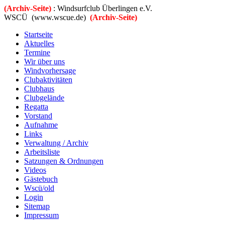
(Archiv-Seite)
: Windsurfclub Überlingen e.V.
WSCÜ (www.wscue.de)
(Archiv-Seite)
Startseite
Aktuelles
Termine
Wir über uns
Windvorhersage
Clubaktivitäten
Clubhaus
Clubgelände
Regatta
Vorstand
Aufnahme
Links
Verwaltung / Archiv
Arbeitsliste
Satzungen & Ordnungen
Videos
Gästebuch
Wscü/old
Login
Sitemap
Impressum