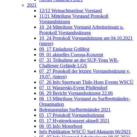
2021
12/12 Weinachtsgrüsse Vorstand
11/21 Mitteilung Vorstand Protokoll
Vorstandsitzung
10_24 Mitteilung Vorstand Arbeitseinsatz u.
Protokoll Vorstandssitzung
10_24 Protokoll Vorstandsitzung am 04.10.2021
(intern)
09_17 Einladung Grillfest
09_01 aktuelles Corona-Konzept
07_31 Teilnahme an der SUP-Yoga WR-
Challenge Gelände LGS
07_27 Protokoll der letzten Vorstandssitzung v.
19.07. (intern)
07_26 Info Sportwart Thilo Horn Events WSCÜ
07_11 Wasserski-Event Pfullendorf
06_29 Bericht Vorstandssitzung 22.06
06_13 Mitteilung Vorstand zu Surfbrettständer-
Organisation
Belegungsplan Surfbrettständer 2021
05_17 Protokoll Vorstandssitzung
05_17 Hygienekonzept aktuell 2021
06_05 Info Motorboot
Info Publikation WSCÜ Surf-Magazin 06/2021