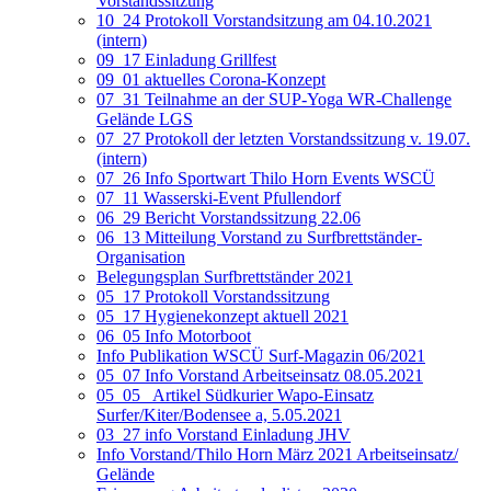
Vorstandssitzung
10_24 Protokoll Vorstandsitzung am 04.10.2021
(intern)
09_17 Einladung Grillfest
09_01 aktuelles Corona-Konzept
07_31 Teilnahme an der SUP-Yoga WR-Challenge
Gelände LGS
07_27 Protokoll der letzten Vorstandssitzung v. 19.07.
(intern)
07_26 Info Sportwart Thilo Horn Events WSCÜ
07_11 Wasserski-Event Pfullendorf
06_29 Bericht Vorstandssitzung 22.06
06_13 Mitteilung Vorstand zu Surfbrettständer-
Organisation
Belegungsplan Surfbrettständer 2021
05_17 Protokoll Vorstandssitzung
05_17 Hygienekonzept aktuell 2021
06_05 Info Motorboot
Info Publikation WSCÜ Surf-Magazin 06/2021
05_07 Info Vorstand Arbeitseinsatz 08.05.2021
05_05_ Artikel Südkurier Wapo-Einsatz
Surfer/Kiter/Bodensee a, 5.05.2021
03_27 info Vorstand Einladung JHV
Info Vorstand/Thilo Horn März 2021 Arbeitseinsatz/
Gelände