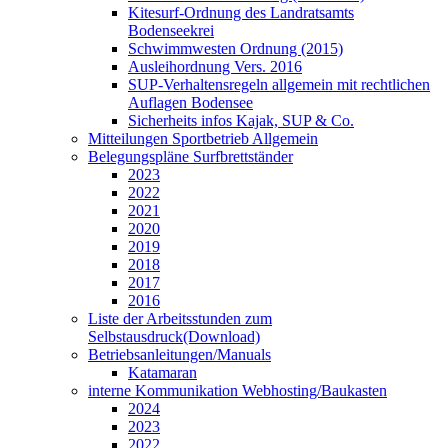
Kitesurf-Ordnung des Landratsamts
Bodenseekrei
Schwimmwesten Ordnung (2015)
Ausleihordnung Vers. 2016
SUP-Verhaltensregeln allgemein mit rechtlichen
Auflagen Bodensee
Sicherheits infos Kajak, SUP & Co.
Mitteilungen Sportbetrieb Allgemein
Belegungspläne Surfbrettständer
2023
2022
2021
2020
2019
2018
2017
2016
Liste der Arbeitsstunden zum
Selbstausdruck(Download)
Betriebsanleitungen/Manuals
Katamaran
interne Kommunikation Webhosting/Baukasten
2024
2023
2022