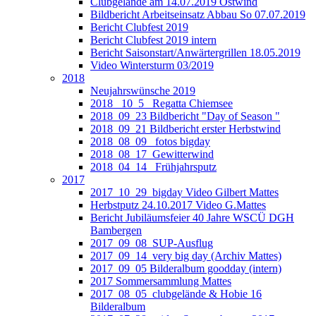
Clubgelände am 14.07.2019 Ostwind
Bildbericht Arbeitseinsatz Abbau So 07.07.2019
Bericht Clubfest 2019
Bericht Clubfest 2019 intern
Bericht Saisonstart/Anwärtergrillen 18.05.2019
Video Wintersturm 03/2019
2018
Neujahrswünsche 2019
2018_ 10_5_ Regatta Chiemsee
2018_09_23 Bildbericht "Day of Season "
2018_09_21 Bildbericht erster Herbstwind
2018_08_09_ fotos bigday
2018_08_17_Gewitterwind
2018_04_14_ Frühjahrsputz
2017
2017_10_29_bigday Video Gilbert Mattes
Herbstputz 24.10.2017 Video G.Mattes
Bericht Jubiläumsfeier 40 Jahre WSCÜ DGH
Bambergen
2017_09_08_SUP-Ausflug
2017_09_14_very big day (Archiv Mattes)
2017_09_05 Bilderalbum goodday (intern)
2017 Sommersammlung Mattes
2017_08_05_clubgelände & Hobie 16
Bilderalbum