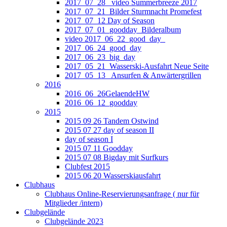
2017_07_28_ video Summerbreeze 2017
2017_07_21_Bilder Sturmnacht Promefest
2017_07_12 Day of Season
2017_07_01_goodday_Bilderalbum
video 2017_06_22_good_day_
2017_06_24_good_day
2017_06_23_big_day
2017_05_21_Wasserski-Ausfahrt Neue Seite
2017_05_13_ Ansurfen & Anwärtergrillen
2016
2016_06_26GelaendeHW
2016_06_12_goodday
2015
2015 09 26 Tandem Ostwind
2015 07 27 day of season II
day of season I
2015 07 11 Goodday
2015 07 08 Bigday mit Surfkurs
Clubfest 2015
2015 06 20 Wasserskiausfahrt
Clubhaus
Clubhaus Online-Reservierungsanfrage ( nur für
Mitglieder /intern)
Clubgelände
Clubgelände 2023