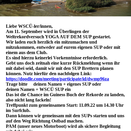
Liebe WSCÜ-ler/innen,
Am 11. September wird in Überlingen der
Weltrekordversuch YOGA AUF DEM SUP gestartet.
Wir laden euch herzlich ein mitzumachen und
mitzukommen, entweder auf eurem eigenen SUP oder mit
einem aus dem Club.
Es sind hierzu keinerlei Vorkenntnisse erforderlich.
Gebt uns doch zeitnah eine kurze Rückmeldung wenn ihr
mit dabei seid, damit wir mit den SUP Brettern planen
können. Nutz hierfür den nachfolgen Link:
https://doodle.com/meeting/participate/id/dwmp96za
Trage bitte deinen Namen + eigenes SUP oder
deinen Namen + WSCÜ SUP ein
Das ist die Chance im Guiness Buch der Rekorde zu landen,
also nicht lang fackeln!
Treffpunkt zum gemeinsamen Start: 11.09.22 um 14.30 Uhr
im Surfclub.
Dann können wir gemeinsam mit den SUPs starten und uns
auf den Weg Richtung Ostbad machen.
PAM (unser neues Motorboot) wird als sichere Begleitung