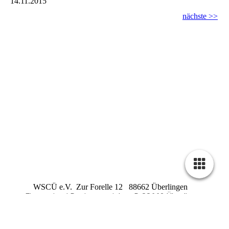
14.11.2015
nächste >>
WSCÜ e.V. Zur Forelle 12 88662 Überlingen
Firmensitz / Registergericht : D 88662 Überlingen
Registernummer : VR 240
Steuernummer : 87018 /
01260