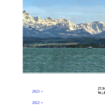
27.M
2023
W.;
07_05_2023 goodday Bildersammlung
2022