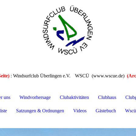
eite)
: Windsurfclub Überlingen e.V.
WSCÜ (www.wscue.de)
(Arc
er uns
Windvorhersage
Clubaktivitäten
Clubhaus
Club
iste
Satzungen & Ordnungen
Videos
Gästebuch
Wscü