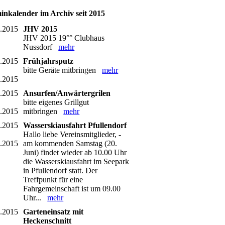
inkalender im Archiv seit 2015
3.2015
JHV 2015
JHV 2015 19°° Clubhaus
Nussdorf
mehr
4.2015
Frühjahrsputz
bitte Geräte mitbringen
mehr
4.2015
5.2015
Ansurfen/Anwärtergrilen
bitte eigenes Grillgut
5.2015
mitbringen
mehr
6.2015
Wasserskiausfahrt Pfullendorf
Hallo liebe Vereinsmitglieder, -
6.2015
am kommenden Samstag (20.
Juni) findet wieder ab 10.00 Uhr
die Wasserskiausfahrt im Seepark
in Pfullendorf statt. Der
Treffpunkt für eine
Fahrgemeinschaft ist um 09.00
Uhr...
mehr
6.2015
Garteneinsatz mit
Heckenschnitt