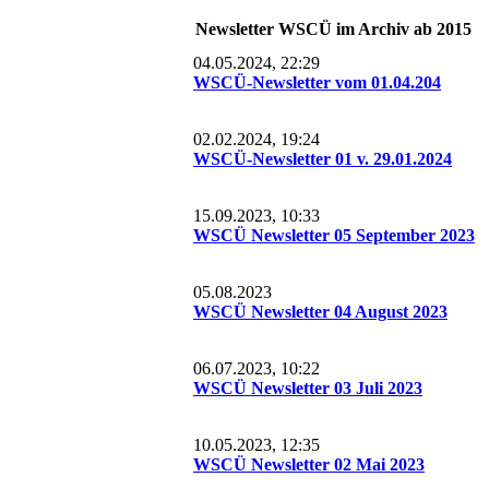
Volleyball INFO
Schwimmwesten Ordnung (2015)
Einladung JHV 2019
2016
2020
Newsletter WSCÜ im Archiv ab 2015
Waserski Ausfahrt 2020 findet stadt
Ausleihordnung Vers. 2016
Schreiben Veränderung im WSCÜ ab 2019 (nur intern!)
04.05.2024, 22:29
WSCÜ-Newsletter vom 01.04.204
aktualisierte Info Vorstand Corona-Situ Clubgelände & Clubhaus Pfingsten
SUP-Verhaltensregeln allgemein mit rechtlichen Auflagen Bodensee
02.02.2024, 19:24
Info Vorstand Covid -19 v. 13.05.2020
Sicherheits infos Kajak, SUP & Co.
WSCÜ-Newsletter 01 v. 29.01.2024
Info DOSB Covid-19
15.09.2023, 10:33
WSCÜ Newsletter 05 September 2023
Absage JHV 2020
05.08.2023
Hinweis zu Covid 19 / Coronavirus
WSCÜ Newsletter 04 August 2023
Infos Bodenseeschifferpatent/Sportbootführerschein (Thilo Horn )
06.07.2023, 10:22
WSCÜ Newsletter 03 Juli 2023
10.05.2023, 12:35
WSCÜ Newsletter 02 Mai 2023