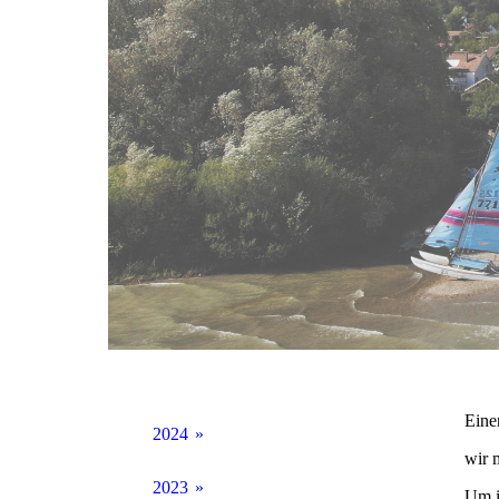
Eine
2024
wir 
02_02 Einladung JHV
2023
Um in