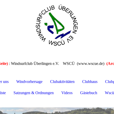
eite)
: Windsurfclub Überlingen e.V.
WSCÜ (www.wscue.de)
(Arc
er uns
Windvorhersage
Clubaktivitäten
Clubhaus
Club
iste
Satzungen & Ordnungen
Videos
Gästebuch
Wscü