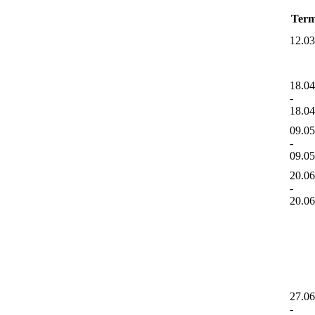
Term
12.0
18.0
-
18.0
09.0
-
09.0
20.0
-
20.0
27.0
-