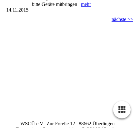
-
bitte Geräte mitbringen
mehr
14.11.2015
nächste >>
WSCÜ e.V. Zur Forelle 12 88662 Überlingen
Firmensitz / Registergericht : D 88662 Überlingen
Registernummer : VR 240
Steuernummer : 87018 /